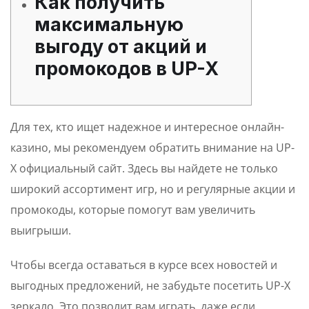
Как получить
максимальную
выгоду от акций и
промокодов в UP-X
Для тех, кто ищет надежное и интересное онлайн-
казино, мы рекомендуем обратить внимание на UP-
X официальный сайт. Здесь вы найдете не только
широкий ассортимент игр, но и регулярные акции и
промокоды, которые помогут вам увеличить
выигрыши.
Чтобы всегда оставаться в курсе всех новостей и
выгодных предложений, не забудьте посетить UP-X
зеркало. Это позволит вам играть, даже если