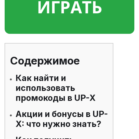
ИГРАТЬ
Содержимое
Как найти и
использовать
промокоды в UP-X
Акции и бонусы в UP-
X: что нужно знать?