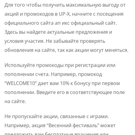
Для того чтобы получить максимальную выгоду от
акций и промокодов в UP-X, начните с посещения
официального сайта
ап икс официальный сайт
.
Здесь вы найдете актуальные предложения и
условия участия. Не забывайте проверять
обновления на сайте, так как акции могут меняться.
Используйте промокоды при регистрации или
пополнении счета. Например, промокод
“WELCOME10” дает вам 10% к бонусу при первом
пополнении. Введите его в соответствующее поле
на сайте.
Не пропускайте акции, связанные с играми.
Например, акция “Весенний фестиваль” может
предложить вам бесплатные вращения или