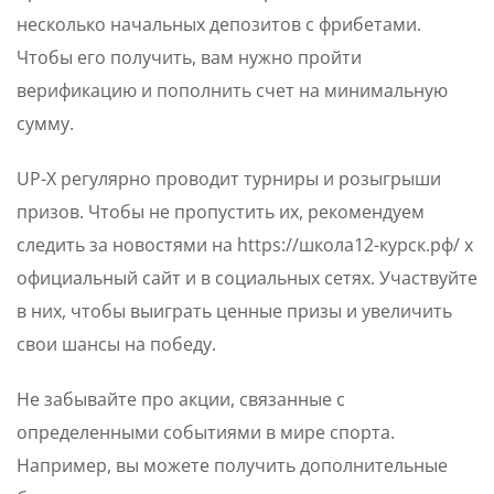
несколько начальных депозитов с фрибетами.
Чтобы его получить, вам нужно пройти
верификацию и пополнить счет на минимальную
сумму.
UP-X регулярно проводит турниры и розыгрыши
призов. Чтобы не пропустить их, рекомендуем
следить за новостями на https://школа12-курск.рф/ x
официальный сайт и в социальных сетях. Участвуйте
в них, чтобы выиграть ценные призы и увеличить
свои шансы на победу.
Не забывайте про акции, связанные с
определенными событиями в мире спорта.
Например, вы можете получить дополнительные