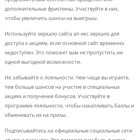
дополнительные фриспины. Участвуйте в них,
чтобы увеличить шансы на выигрыш.
Используйте зеркало сайта
ап икс зеркало
для
доступа к акциям, если основной сайт временно
недоступен. Это поможет вам не пропустить ни
одной выгодной возможности.
Не забывайте о лояльности. Чем чаще вы играете,
тем больше шансов на участие в специальных
акциях и получение бонусов. Участвуйте в
программе лояльности, чтобы накапливать баллы и
обменивать их на призы.
Подписывайтесь на официальные социальные сети