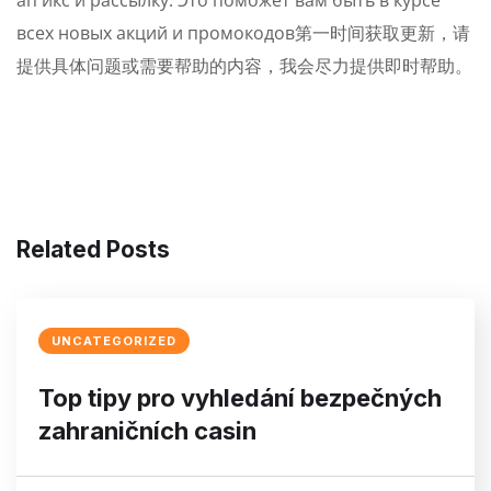
ап икс
и рассылку. Это поможет вам быть в курсе
всех новых акций и промокодов第一时间获取更新，请
提供具体问题或需要帮助的内容，我会尽力提供即时帮助。
Related Posts
UNCATEGORIZED
Top tipy pro vyhledání bezpečných
zahraničních casin