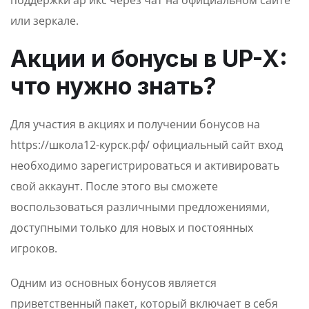
поддержки ap икс через чат на официальном сайте
или зеркале.
Акции и бонусы в UP-X:
что нужно знать?
Для участия в акциях и получении бонусов на
https://школа12-курск.рф/ официальный сайт вход
необходимо зарегистрироваться и активировать
свой аккаунт. После этого вы сможете
воспользоваться различными предложениями,
доступными только для новых и постоянных
игроков.
Одним из основных бонусов является
приветственный пакет, который включает в себя