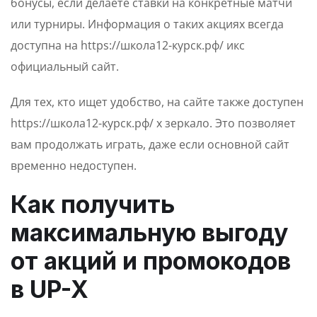
бонусы, если делаете ставки на конкретные матчи
или турниры. Информация о таких акциях всегда
доступна на https://школа12-курск.рф/ икс
официальный сайт.
Для тех, кто ищет удобство, на сайте также доступен
https://школа12-курск.рф/ x зеркало. Это позволяет
вам продолжать играть, даже если основной сайт
временно недоступен.
Как получить
максимальную выгоду
от акций и промокодов
в UP-X