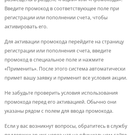
Введите промокод в соответствующее поле при
регистрации или пополнении счета, чтобы
активировать его.
Для активации промокода перейдите на страницу
регистрации или пополнения счета, введите
промокод в специальное поле и нажмите
«Применить». После этого система автоматически
примет вашу заявку и применит все условия акции.
Не забудьте проверить условия использования
промокода перед его активацией. Обычно они
указаны рядом с полем для ввода промокода.
Если у вас возникнут вопросы, обратитесь в службу