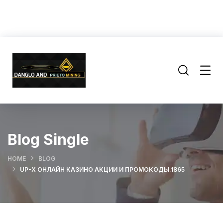
Blog Single
HOME
BLOG
UP-X ОНЛАЙН КАЗИНО АКЦИИ И ПРОМОКОДЫ.1865