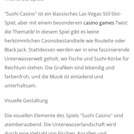
"Sushi Casino" ist ein klassisches Las-Vegas-Stil-Slot-
Spiel, aber mit einem besonderem
casino games
Twist:
die Thematik! In diesem Spiel gibt es keine
herkömmlichen Casinobestandteile wie Roulette oder
Black Jack. Stattdessen werden wir in eine faszinierende
Unterwasserwelt geholt, wo Fische und Sushi-Körbe für
Reichtum stehen. Die Grafiken sind lebendig und
farbenfroh, und die Musik ist einladend und
unterhaltsam.
Visuelle Gestaltung
Die visuellen Elemente des Spiels "Sushi Casino" sind
atemberaubend. Die Unterwasserlandschaft wird
durch eine Vielzahl von Fischen, Korallen und