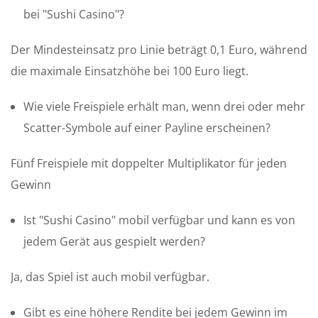
bei "Sushi Casino"?
Der Mindesteinsatz pro Linie beträgt 0,1 Euro, während
die maximale Einsatzhöhe bei 100 Euro liegt.
Wie viele Freispiele erhält man, wenn drei oder mehr
Scatter-Symbole auf einer Payline erscheinen?
Fünf Freispiele mit doppelter Multiplikator für jeden
Gewinn
Ist "Sushi Casino" mobil verfügbar und kann es von
jedem Gerät aus gespielt werden?
Ja, das Spiel ist auch mobil verfügbar.
Gibt es eine höhere Rendite bei jedem Gewinn im