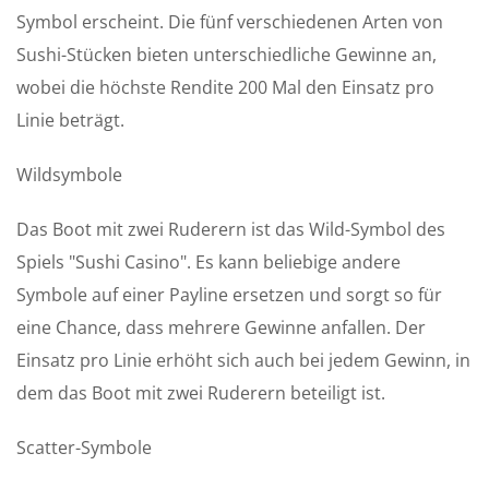
Symbol erscheint. Die fünf verschiedenen Arten von
Sushi-Stücken bieten unterschiedliche Gewinne an,
wobei die höchste Rendite 200 Mal den Einsatz pro
Linie beträgt.
Wildsymbole
Das Boot mit zwei Ruderern ist das Wild-Symbol des
Spiels "Sushi Casino". Es kann beliebige andere
Symbole auf einer Payline ersetzen und sorgt so für
eine Chance, dass mehrere Gewinne anfallen. Der
Einsatz pro Linie erhöht sich auch bei jedem Gewinn, in
dem das Boot mit zwei Ruderern beteiligt ist.
Scatter-Symbole