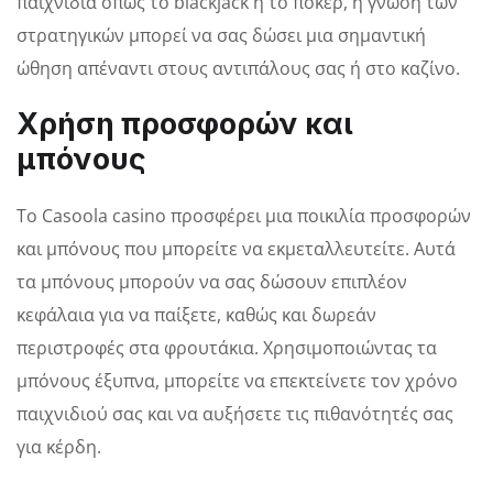
παιχνίδια όπως το blackjack ή το πόκερ, η γνώση των
στρατηγικών μπορεί να σας δώσει μια σημαντική
ώθηση απέναντι στους αντιπάλους σας ή στο καζίνο.
Χρήση προσφορών και
μπόνους
Το Casoola casino προσφέρει μια ποικιλία προσφορών
και μπόνους που μπορείτε να εκμεταλλευτείτε. Αυτά
τα μπόνους μπορούν να σας δώσουν επιπλέον
κεφάλαια για να παίξετε, καθώς και δωρεάν
περιστροφές στα φρουτάκια. Χρησιμοποιώντας τα
μπόνους έξυπνα, μπορείτε να επεκτείνετε τον χρόνο
παιχνιδιού σας και να αυξήσετε τις πιθανότητές σας
για κέρδη.