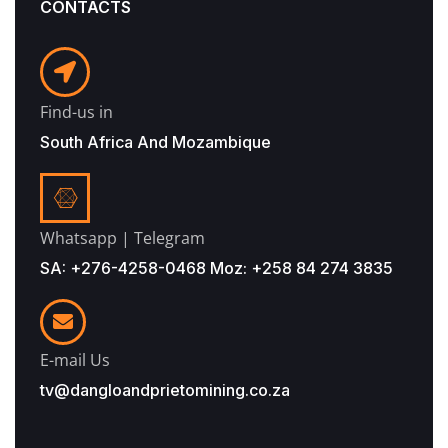
CONTACTS
Find-us in
South Africa And Mozambique
Whatsapp | Telegram
SA: +276-4258-0468 Moz: +258 84 274 3835
E-mail Us
tv@dangloandprietomining.co.za