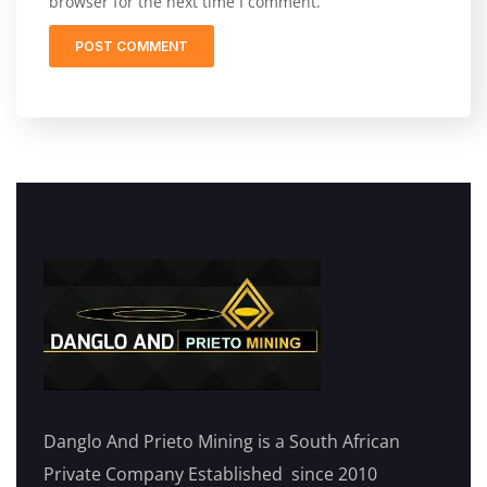
browser for the next time I comment.
Danglo And Prieto Mining is a South African
Private Company Established since 2010