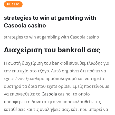
PUBLIC
strategies to win at gambling with
Casoola casino
strategies to win at gambling with Casoola casino
Διαχείριση του bankroll σας
Η σωστή διαχείριση του bankroll είναι θεμελιώδης για
την επιτυχία στο τζόγο. Αυτό σημαίνει ότι πρέπει να
έχετε έναν ξεκάθαρο προϋπολογισμό και να τηρείτε
αυστηρά τα όρια που έχετε ορίσει. Εμείς προτείνουμε
να επισκεφθείτε το
Casoola
casino, το οποίο
προσφέρει τη δυνατότητα να παρακολουθείτε τις
καταθέσεις και τις αναλήψεις σας, κάτι που μπορεί να