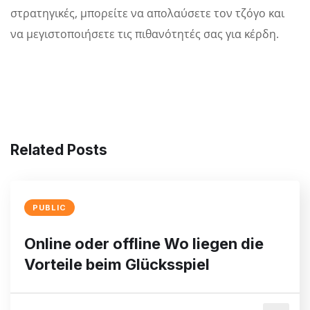
στρατηγικές, μπορείτε να απολαύσετε τον τζόγο και
να μεγιστοποιήσετε τις πιθανότητές σας για κέρδη.
Related Posts
PUBLIC
Online oder offline Wo liegen die
Vorteile beim Glücksspiel