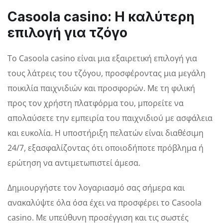
Casoola casino: Η καλύτερη
επιλογή για τζόγο
Το Casoola casino είναι μια εξαιρετική επιλογή για
τους λάτρεις του τζόγου, προσφέροντας μια μεγάλη
ποικιλία παιχνιδιών και προσφορών. Με τη φιλική
προς τον χρήστη πλατφόρμα του, μπορείτε να
απολαύσετε την εμπειρία του παιχνιδιού με ασφάλεια
και ευκολία. Η υποστήριξη πελατών είναι διαθέσιμη
24/7, εξασφαλίζοντας ότι οποιοδήποτε πρόβλημα ή
ερώτηση να αντιμετωπιστεί άμεσα.
Δημιουργήστε τον λογαριασμό σας σήμερα και
ανακαλύψτε όλα όσα έχει να προσφέρει το Casoola
casino. Με υπεύθυνη προσέγγιση και τις σωστές