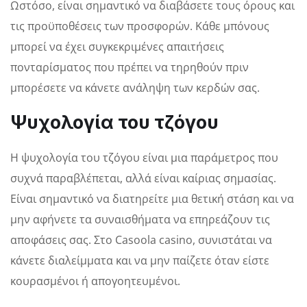
Ωστόσο, είναι σημαντικό να διαβάσετε τους όρους και
τις προϋποθέσεις των προσφορών. Κάθε μπόνους
μπορεί να έχει συγκεκριμένες απαιτήσεις
πονταρίσματος που πρέπει να τηρηθούν πριν
μπορέσετε να κάνετε ανάληψη των κερδών σας.
Ψυχολογία του τζόγου
Η ψυχολογία του τζόγου είναι μια παράμετρος που
συχνά παραβλέπεται, αλλά είναι καίριας σημασίας.
Είναι σημαντικό να διατηρείτε μια θετική στάση και να
μην αφήνετε τα συναισθήματα να επηρεάζουν τις
αποφάσεις σας. Στο Casoola casino, συνιστάται να
κάνετε διαλείμματα και να μην παίζετε όταν είστε
κουρασμένοι ή απογοητευμένοι.