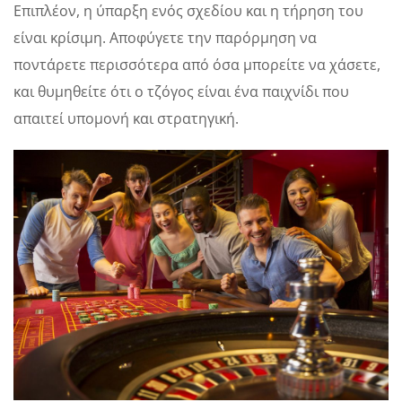
Επιπλέον, η ύπαρξη ενός σχεδίου και η τήρηση του
είναι κρίσιμη. Αποφύγετε την παρόρμηση να
ποντάρετε περισσότερα από όσα μπορείτε να χάσετε,
και θυμηθείτε ότι ο τζόγος είναι ένα παιχνίδι που
απαιτεί υπομονή και στρατηγική.