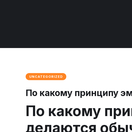
UNCATEGORIZED
По какому принципу э
По какому пр
делаются об