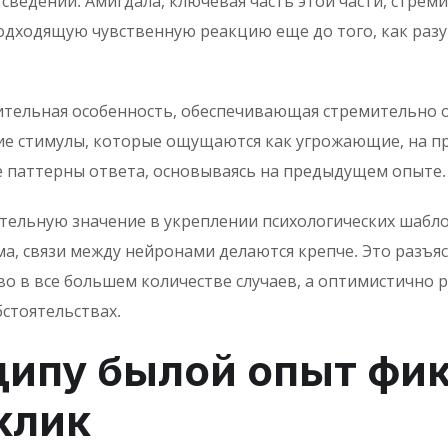
 сведений. Амигдала, ключевая часть этой части, стре
дходящую чувственную реакцию еще до того, как разум
ительная особенность, обеспечивающая стремительно
ие стимулы, которые ощущаются как угрожающие, на п
е паттерны ответа, основываясь на предыдущем опыте.
ельную значение в укреплении психологических шаблон
ма, связи между нейронами делаются крепче. Это разъя
во в все большем количестве случаев, а оптимистично
стоятельствах.
ципу былой опыт фи
клик