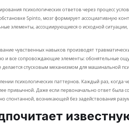
рования психологических ответов через процесс услов
бстановке Spinto, мозг формирует ассоциативную конт
ные элементы, ассоциирующиеся о исходной ситуации, 
ование чувственных навыков производят травматически
 но и все сопровождающие элементы: обонятельные ощу
 делается спусковым механизмом для машинальной пси
ении психологических паттернов. Каждый раз, когда ч
более привычной. Даже если первоначально ответ была 
но спонтанной, возникающей без задействования разу
едпочитает известну