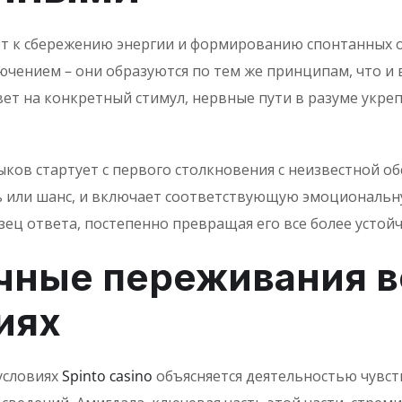
ет к сбережению энергии и формированию спонтанных о
ючением – они образуются по тем же принципам, что и 
 на конкретный стимул, нервные пути в разуме укреп
ов стартует с первого столкновения с неизвестной обс
ь или шанс, и включает соответствующую эмоциональну
ец ответа, постепенно превращая его все более устой
чные переживания в
иях
условиях
Spinto сasino
объясняется деятельностью чувст