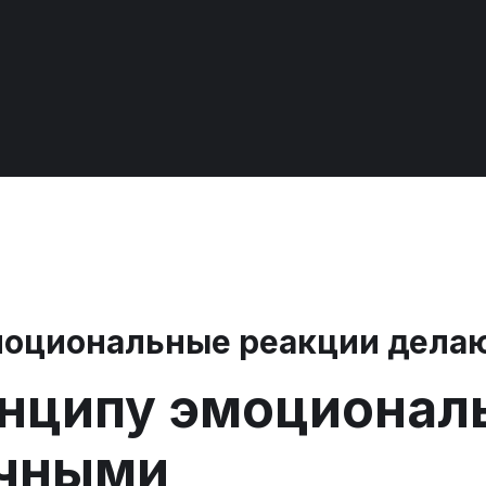
моциональные реакции дела
инципу эмоционал
ычными