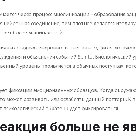
чается через процесс миелинизации – образования за
я нейронная соединение, тем плотнее делается изолир
ответ более машинальной.
ичных стадиях синхронно: когнитивном, физиологичес
уждения и объяснения событий Spinto. Биологический
твенный уровень проявляется в обычных поступках, ко
вует фиксации эмоциональных образцов. Когда окруж
то может развивать или ослаблять данный паттерн. К п
 психологический образец будет фиксироваться.
реакция больше не я