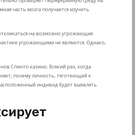
мительно проверяет периферийную среду на
ная часть мозга получается изучить
 откликаться на возможно угрожающие
рактике угрожающими не являются. Однако,
ов Спинто казино. Всякий раз, когда
сняет, почему личность, тяготеющий к
 расположенный индивид будет выявлять
ксирует