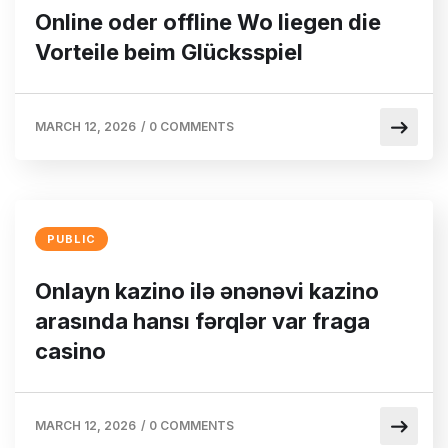
Online oder offline Wo liegen die
Vorteile beim Glücksspiel
MARCH 12, 2026
/
0 COMMENTS
PUBLIC
Onlayn kazino ilə ənənəvi kazino
arasında hansı fərqlər var fraga
casino
MARCH 12, 2026
/
0 COMMENTS