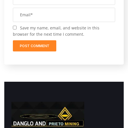
Save my name, email, and website in this
browser for the next time I comment.