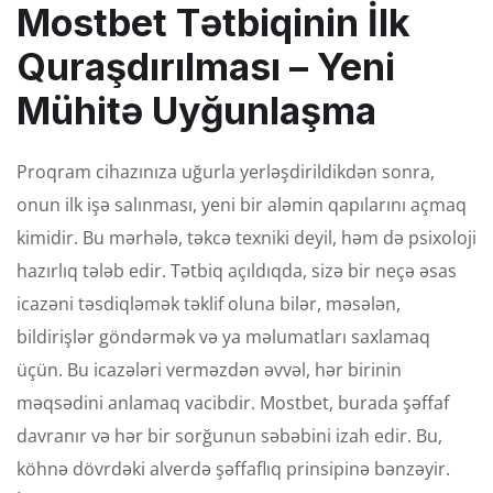
Mostbet Tətbiqinin İlk
Quraşdırılması – Yeni
Mühitə Uyğunlaşma
Proqram cihazınıza uğurla yerləşdirildikdən sonra,
onun ilk işə salınması, yeni bir aləmin qapılarını açmaq
kimidir. Bu mərhələ, təkcə texniki deyil, həm də psixoloji
hazırlıq tələb edir. Tətbiq açıldıqda, sizə bir neçə əsas
icazəni təsdiqləmək təklif oluna bilər, məsələn,
bildirişlər göndərmək və ya məlumatları saxlamaq
üçün. Bu icazələri verməzdən əvvəl, hər birinin
məqsədini anlamaq vacibdir. Mostbet, burada şəffaf
davranır və hər bir sorğunun səbəbini izah edir. Bu,
köhnə dövrdəki alverdə şəffaflıq prinsipinə bənzəyir.