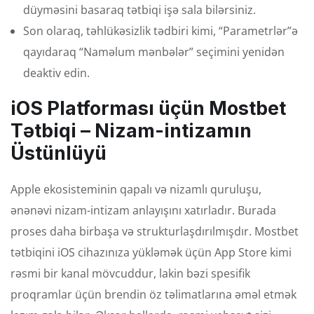
düyməsini basaraq tətbiqi işə sala bilərsiniz.
Son olaraq, təhlükəsizlik tədbiri kimi, “Parametrlər”ə
qayıdaraq “Naməlum mənbələr” seçimini yenidən
deaktiv edin.
iOS Platforması üçün Mostbet
Tətbiqi – Nizam-intizamın
Üstünlüyü
Apple ekosisteminin qapalı və nizamlı quruluşu,
ənənəvi nizam-intizam anlayışını xatırladır. Burada
proses daha birbaşa və strukturlaşdırılmışdır. Mostbet
tətbiqini iOS cihazınıza yükləmək üçün App Store kimi
rəsmi bir kanal mövcuddur, lakin bəzi spesifik
proqramlar üçün brendin öz təlimatlarına əməl etmək