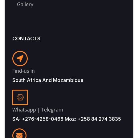
Gallery
CONTACTS
Find-us in
South Africa And Mozambique
Whatsapp | Telegram
SA: +276-4258-0468 Moz: +258 84 274 3835