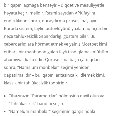
bir qapını açmağa bənzəyir – diqqət və məsuliyyətlə
həyata keçirilməlidir. Rəsmi saytdan APK faylını
endirdikdən sonra, quraşdırma prosesi başlayır.
Burada sistem, faylın bütövlüyünü yoxlamaq üçün bir
neçə təhlükəsizlik xəbərdarlığı göstərə bilər. Bu
xəbərdarlıqlara hörmət etmək və yalnız Mostbet kimi
etibarlı bir mənbədən gələn faylı təsdiqləmək mühüm
əhəmiyyət kəsb edir. Quraşdırma başa çatdıqdan
sonra, “Naməlum mənbələr” seçimi yenidən
qapatılmalıdır – bu, qapını arxasınca kilidləmək kimi,
klassik bir təhlükəsizlik tədbiridir.
Cihazınızın “Parametrlər” bölməsinə daxil olun və
“Təhlükəsizlik” bəndini seçin.
“Naməlum mənbələr” seçiminin qarşısındakı