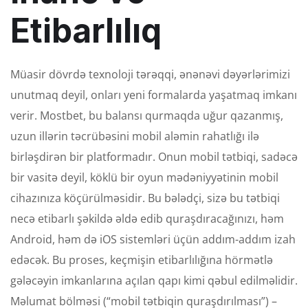
Etibarlılıq
Müasir dövrdə texnoloji tərəqqi, ənənəvi dəyərlərimizi
unutmaq deyil, onları yeni formalarda yaşatmaq imkanı
verir. Mostbet, bu balansı qurmaqda uğur qazanmış,
uzun illərin təcrübəsini mobil aləmin rahatlığı ilə
birləşdirən bir platformadır. Onun mobil tətbiqi, sadəcə
bir vasitə deyil, köklü bir oyun mədəniyyətinin mobil
cihazınıza köçürülməsidir. Bu bələdçi, sizə bu tətbiqi
necə etibarlı şəkildə əldə edib quraşdıracağınızı, həm
Android, həm də iOS sistemləri üçün addım-addım izah
edəcək. Bu proses, keçmişin etibarlılığına hörmətlə
gələcəyin imkanlarına açılan qapı kimi qəbul edilməlidir.
Məlumat bölməsi (“mobil tətbiqin quraşdırılması”) –