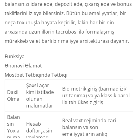
balansınızı idarə edə, depozit edə, çıxarış edə və bonus
təkliflərini izləyə bilərsiniz. Bütün bu əməliyyatlar, bir
neçə toxunuşla həyata keçirilir, lakin hər birinin
arxasında uzun illərin təcrübəsi ilə formalaşmış
mürəkkəb və etibarlı bir maliyyə arxitekturası dayanır.
Funksiya
Ənənəvi Əlamət
Mostbet Tətbiqində Tətbiqi
Şəxsi açar
Bio-metrik giriş (barmaq izi/
Daxil
kimi istifadə
üz tanıma) və ya klassik parol
Olma
olunan
ilə təhlükəsiz giriş
məlumatlar
Balan
Real vaxt rejimində cari
sın
Hesab
balansın və son
Yoxla
dəftərçəsini
əməliyyatların anlıq
nılma
yoxlamaq