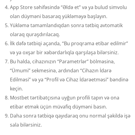
App Store səhifəsində “Əldə et” və ya bulud simvolu
olan düyməni basaraq yükləməyə başlayın.
Yükləmə tamamlandıqdan sonra tətbiq avtomatik
olaraq quraşdırılacaq.
İlk dəfə tətbiqi açanda, “Bu proqrama etibar edilmir”
və ya oxşar bir xəbərdarlıqla qarşılaşa bilərsiniz.
Bu halda, cihazınızın “Parametrlər” bölməsinə,
“Ümumi” sekmesinə, ardından “Cihazın İdarə
Edilməsi” və ya “Profil və Cihaz İdarəetməsi” bəndinə
keçin.
Mostbet tərtibatçısına uyğun profili tapın və ona
etibar etmək üçün müvafiq düyməni basın.
Daha sonra tətbiqə qayıdaraq onu normal şəkildə işə
sala bilərsiniz.