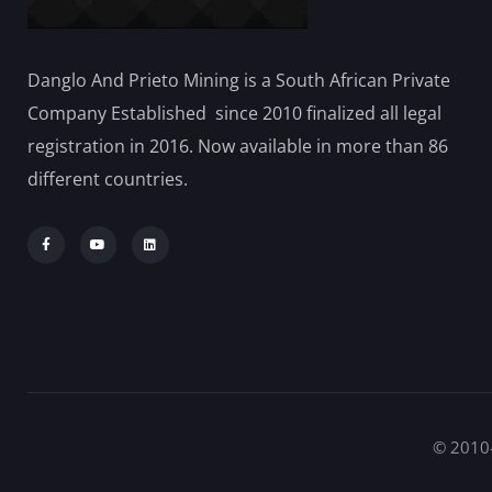
Danglo And Prieto Mining is a South African Private
Company Established since 2010 finalized all legal
registration in 2016. Now available in more than 86
different countries.
© 2010-