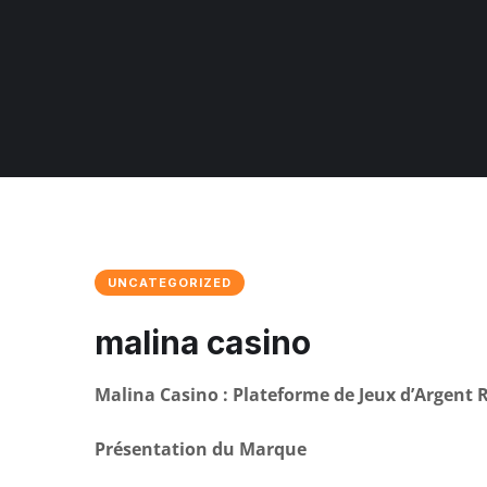
UNCATEGORIZED
malina casino
Malina Casino : Plateforme de Jeux d’Argent 
Présentation du Marque