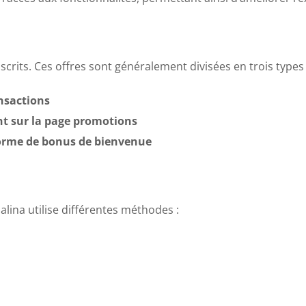
scrits. Ces offres sont généralement divisées en trois types 
ansactions
nt sur la page promotions
orme de bonus de bienvenue
alina utilise différentes méthodes :