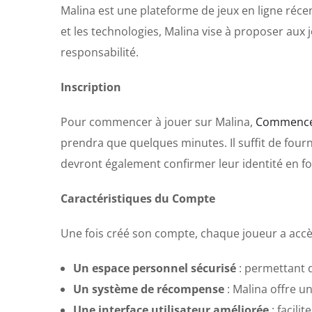
Malina est une plateforme de jeux en ligne réce
et les technologies, Malina vise à proposer aux 
responsabilité.
Inscription
Pour commencer à jouer sur Malina,
Commencer
prendra que quelques minutes. Il suffit de four
devront également confirmer leur identité en f
Caractéristiques du Compte
Une fois créé son compte, chaque joueur a accès
Un espace personnel sécurisé
: permettant 
Un système de récompense
: Malina offre u
Une interface utilisateur améliorée
: facili