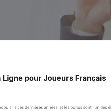
 Ligne pour Joueurs Français
opulaire ces dernières années, et les bonus sont l’un des él