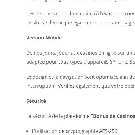
Ces derniers contribuent ainsi à l’évolution c
Le site se démarque également pour son usage g
Version Mobile
De nos jours, jouer aux casinos en ligne sur u
adaptée pour tous types d’appareils (iPhone, S
Le design et la navigation sont optimisés afin de
interruption ! Vérifiez également que votre opér
Sécurité
La sécurité de la plateforme
"Bonus de Casino
L’utilisation de cryptographie AES-256.