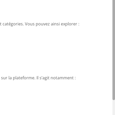
t catégories. Vous pouvez ainsi explorer :
 sur la plateforme. Il s’agit notamment :