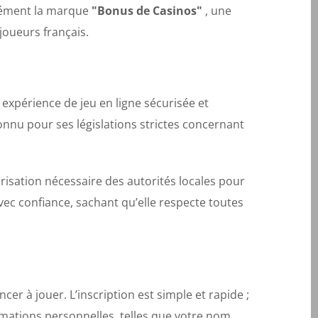
lément la marque
"Bonus de Casinos"
, une
joueurs français.
e expérience de jeu en ligne sécurisée et
onnu pour ses législations strictes concernant
risation nécessaire des autorités locales pour
avec confiance, sachant qu’elle respecte toutes
er à jouer. L’inscription est simple et rapide ;
mations personnelles, telles que votre nom,