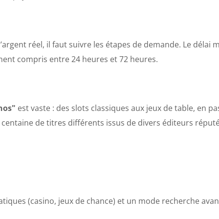
’argent réel, il faut suivre les étapes de demande. Le déla
ment compris entre 24 heures et 72 heures.
inos"
est vaste : des slots classiques aux jeux de table, en p
 centaine de titres différents issus de divers éditeurs réputé
iques (casino, jeux de chance) et un mode recherche avancé 