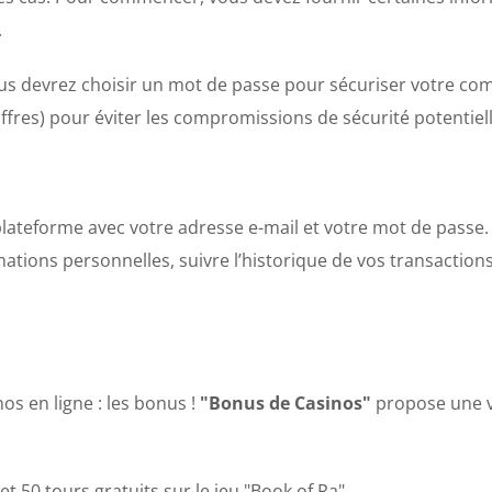
.
us devrez choisir un mot de passe pour sécuriser votre com
ffres) pour éviter les compromissions de sécurité potentiell
plateforme avec votre adresse e-mail et votre mot de passe
ions personnelles, suivre l’historique de vos transactions e
nos en ligne : les bonus !
"Bonus de Casinos"
propose une v
 50 tours gratuits sur le jeu "Book of Ra".