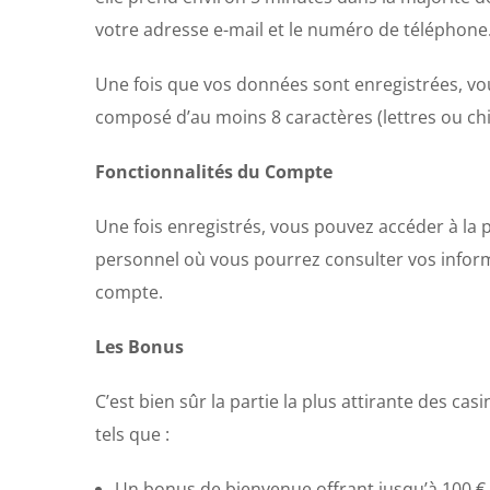
votre adresse e-mail et le numéro de téléphone
Une fois que vos données sont enregistrées, vo
composé d’au moins 8 caractères (lettres ou chi
Fonctionnalités du Compte
Une fois enregistrés, vous pouvez accéder à la 
personnel où vous pourrez consulter vos informat
compte.
Les Bonus
C’est bien sûr la partie la plus attirante des casi
tels que :
Un bonus de bienvenue offrant jusqu’à 100 € et