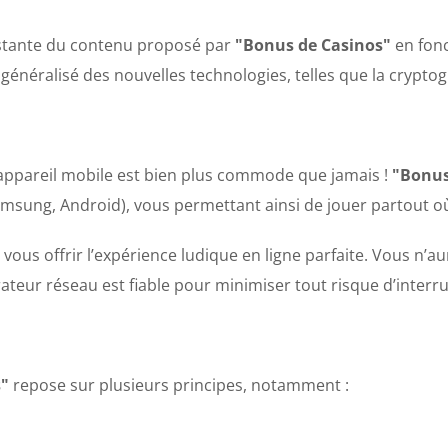
onstante du contenu proposé par
"Bonus de Casinos"
en fon
énéralisé des nouvelles technologies, telles que la cryptog
n appareil mobile est bien plus commode que jamais !
"Bonus
amsung, Android), vous permettant ainsi de jouer partout où
 vous offrir l’expérience ludique en ligne parfaite. Vous n’a
ateur réseau est fiable pour minimiser tout risque d’interr
s"
repose sur plusieurs principes, notamment :