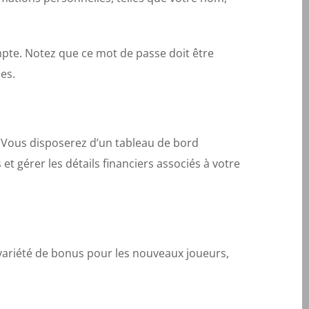
pte. Notez que ce mot de passe doit être
es.
. Vous disposerez d’un tableau de bord
t gérer les détails financiers associés à votre
ariété de bonus pour les nouveaux joueurs,