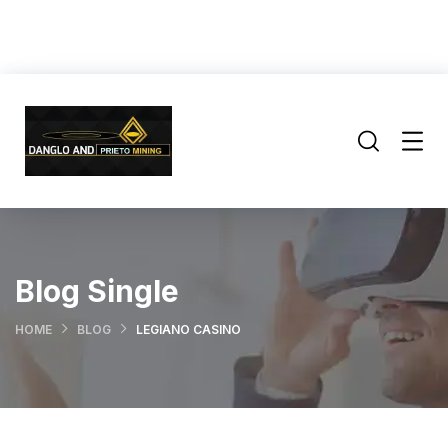
Blog Single
HOME
BLOG
LEGIANO CASINO