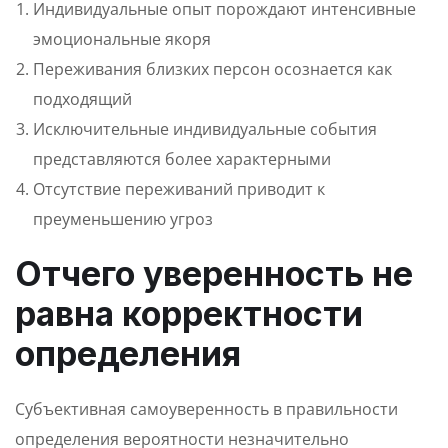
Индивидуальные опыт порождают интенсивные
эмоциональные якоря
Переживания близких персон осознается как
подходящий
Исключительные индивидуальные события
представляются более характерными
Отсутствие переживаний приводит к
преуменьшению угроз
Отчего уверенность не
равна корректности
определения
Субъективная самоуверенность в правильности
определения вероятности незначительно