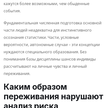
кажутся более возможными, чем обыденные
события.
Фундаментальная численная подготовка основной
части людей неадекватна для инстинктивного
осознания статистики. Части, условные
вероятности, автономные случаи – эти концепции
нуждаются специального образования. Без
понимания базы дисциплины шансов индивиды
рассчитывают на личные чувства и личный
переживания.
Каким образом
переживания нарушают
анализ риска