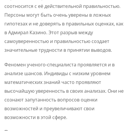
соотносится с её действительной правильностью.
Персоны могут быть очень уверены в ложных
гипотезах и не доверять в правильных оценках, как
в Адмирал Казино. Этот разрыв между
самоуверенностью и правильностью создает
значительные трудности в принятии выводов.
Феномен ученого-специалиста проявляется и в
анализе шансов. Индивиды с низким уровнем
математических знаний часто проявляют
высочайшую уверенность в своих анализах. Они не
сознают запутанность вопросов оценки
возможностей и преувеличивают свои
возможности в этой сфере.