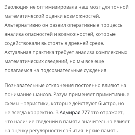
Эволюция не оптимизировала наш мозг для точной
математической оценки возможностей.
Альтернативно он развил оперативные процессы
анализа опасностей и возможностей, которые
содействовали выстоять в древней среде.
Актуальная практика требует анализа комплексных
математических сведений, но мы все еще
полагаемся на подсознательные суждения.
Познавательные отклонения постоянно влияют на
понимание шансов. Разум применяет примитивные
схемы – эвристики, которые действуют быстро, но
не всегда корректно. В
Адмирал 777
это отражает,
что наличие сведений в памяти значительно влияет
на оценку регулярности события. Яркие память