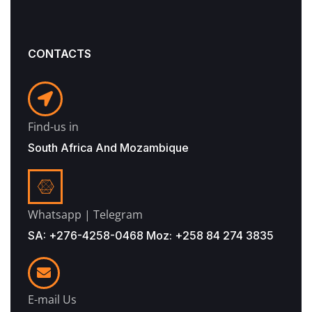
CONTACTS
Find-us in
South Africa And Mozambique
Whatsapp | Telegram
SA: +276-4258-0468 Moz: +258 84 274 3835
E-mail Us