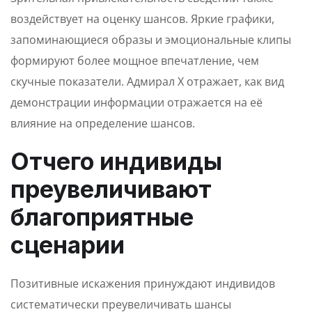
воздействует на оценку шансов. Яркие графики,
запоминающиеся образы и эмоциональные клипы
формируют более мощное впечатление, чем
скучные показатели. Адмирал Х отражает, как вид
демонстрации информации отражается на её
влияние на определение шансов.
Отчего индивиды
преувеличивают
благоприятные
сценарии
Позитивные искажения принуждают индивидов
систематически преувеличивать шансы