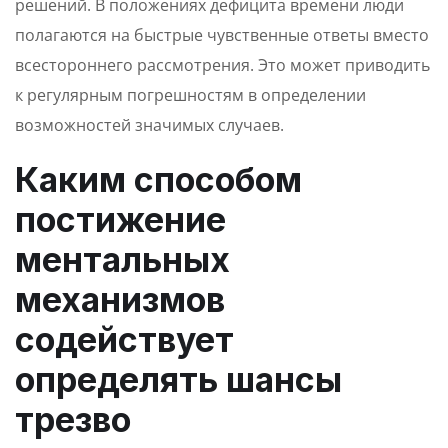
решений. В положениях дефицита времени люди
полагаются на быстрые чувственные ответы вместо
всестороннего рассмотрения. Это может приводить
к регулярным погрешностям в определении
возможностей значимых случаев.
Каким способом
постижение
ментальных
механизмов
содействует
определять шансы
трезво