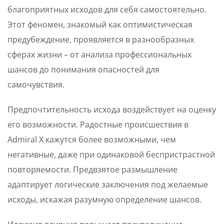
благоприятных исходов для себя самостоятельно.
Этот феномен, знакомый как оптимистическая
предубеждение, проявляется в разнообразных
сферах жизни – от анализа профессиональных
шансов до понимания опасностей для
самочувствия.
Предпочтительность исхода воздействует на оценку
его возможности. Радостные происшествия в
Admiral X кажутся более возможными, чем
негативные, даже при одинаковой беспристрастной
повторяемости. Предвзятое размышление
адаптирует логические заключения под желаемые
исходы, искажая разумную определение шансов.