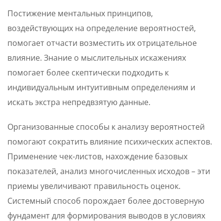
Постижение ментальных принципов,
воздействующих на определение вероятностей,
помогает отчасти возместить их отрицательное
влияние. Знание о мыслительных искажениях
помогает более скептически подходить к
индивидуальным интуитивным определениям и
искать экстра непредвзятую данные.
Организованные способы к анализу вероятностей
помогают сократить влияние психических аспектов.
Применение чек-листов, нахождение базовых
показателей, анализ многочисленных исходов – эти
приемы увеличивают правильность оценок.
Системный способ порождает более достоверную
фундамент для формирования выводов в условиях