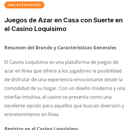
UNCATEGORIZED
Juegos de Azar en Casa con Suerte en
el Casino Loquísimo
Resumen del Brando y Características Generales
El Casino Loquísimo es una plataforma de juegos de
azar en línea que ofrece a los jugadores la posibilidad
de disfrutar de una experiencia emocionante desde la
comodidad de su hogar. Con un diseño moderno y una
interfaz intuitiva, el casino se presenta como una
excelente opción para aquellos que buscan diversión y
entretenimiento en línea.
Registro en el Casino Loquísimo