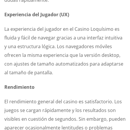
dudas rápidamente.
Experiencia del Jugador (UX)
La experiencia del jugador en el Casino Loquísimo es
fluida y fácil de navegar gracias a una interfaz intuitiva
y una estructura lógica. Los navegadores móviles
ofrecen la misma experiencia que la versión desktop,
con ajustes de tamaño automatizados para adaptarse
al tamaño de pantalla.
Rendimiento
El rendimiento general del casino es satisfactorio. Los
juegos se cargan rápidamente y los resultados son
visibles en cuestión de segundos. Sin embargo, pueden
aparecer ocasionalmente lentitudes o problemas