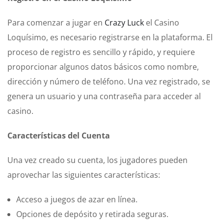
Para comenzar a jugar en
Crazy Luck
el Casino
Loquísimo, es necesario registrarse en la plataforma. El
proceso de registro es sencillo y rápido, y requiere
proporcionar algunos datos básicos como nombre,
dirección y número de teléfono. Una vez registrado, se
genera un usuario y una contraseña para acceder al
casino.
Características del Cuenta
Una vez creado su cuenta, los jugadores pueden
aprovechar las siguientes características:
Acceso a juegos de azar en línea.
Opciones de depósito y retirada seguras.