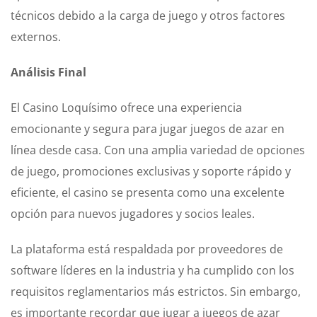
técnicos debido a la carga de juego y otros factores
externos.
Análisis Final
El Casino Loquísimo ofrece una experiencia
emocionante y segura para jugar juegos de azar en
línea desde casa. Con una amplia variedad de opciones
de juego, promociones exclusivas y soporte rápido y
eficiente, el casino se presenta como una excelente
opción para nuevos jugadores y socios leales.
La plataforma está respaldada por proveedores de
software líderes en la industria y ha cumplido con los
requisitos reglamentarios más estrictos. Sin embargo,
es importante recordar que jugar a juegos de azar