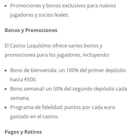
Promociones y bonos exclusivos para nuevos
jugadores y socios leales.
Bonos y Promociones
El Casino Loquísimo ofrece varios bonos y
promociones para los jugadores, incluyendo:
Bono de bienvenida: un 100% del primer depósito
hasta €500.
Bono semanal: un 50% del segundo depósito cada
semana.
Programa de fidelidad: puntos por cada euro
gastado en el casino.
Pagos y Retiros