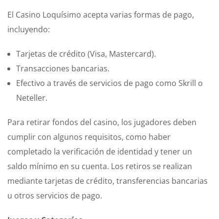
El Casino Loquísimo acepta varias formas de pago,
incluyendo:
Tarjetas de crédito (Visa, Mastercard).
Transacciones bancarias.
Efectivo a través de servicios de pago como Skrill o
Neteller.
Para retirar fondos del casino, los jugadores deben
cumplir con algunos requisitos, como haber
completado la verificación de identidad y tener un
saldo mínimo en su cuenta. Los retiros se realizan
mediante tarjetas de crédito, transferencias bancarias
u otros servicios de pago.