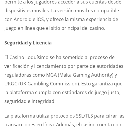
permite a los jugadores acceder a sus cuentas desde
dispositivos móviles. La versión móvil es compatible
con Android e iOS, y ofrece la misma experiencia de
juego en línea que el sitio principal del casino.
Seguridad y Licencia
El Casino Loquísimo se ha sometido al proceso de
verificación y licenciamiento por parte de autoridades
reguladoras como MGA (Malta Gaming Authority) y
UKGC (UK Gambling Commission). Esto garantiza que
la plataforma cumpla con estándares de juego justo,
seguridad e integridad.
La plataforma utiliza protocolos SSL/TLS para cifrar las
transacciones en línea. Además, el casino cuenta con