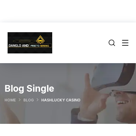
Blog Single
HOME
BLOG
HASHLUCKY CASINO