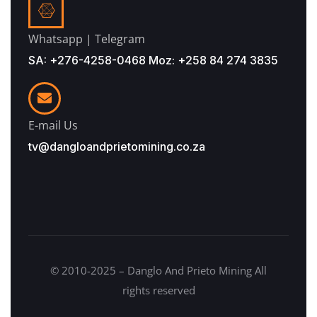
Whatsapp | Telegram
SA: +276-4258-0468 Moz: +258 84 274 3835
E-mail Us
tv@dangloandprietomining.co.za
© 2010-2025 – Danglo And Prieto Mining All
rights reserved