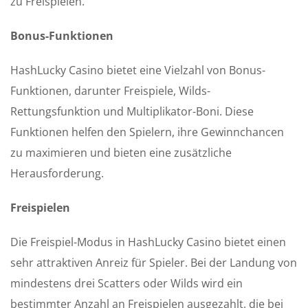
zu Freispielen.
Bonus-Funktionen
HashLucky Casino bietet eine Vielzahl von Bonus-
Funktionen, darunter Freispiele, Wilds-
Rettungsfunktion und Multiplikator-Boni. Diese
Funktionen helfen den Spielern, ihre Gewinnchancen
zu maximieren und bieten eine zusätzliche
Herausforderung.
Freispielen
Die Freispiel-Modus in HashLucky Casino bietet einen
sehr attraktiven Anreiz für Spieler. Bei der Landung von
mindestens drei Scatters oder Wilds wird ein
bestimmter Anzahl an Freispielen ausgezahlt, die bei