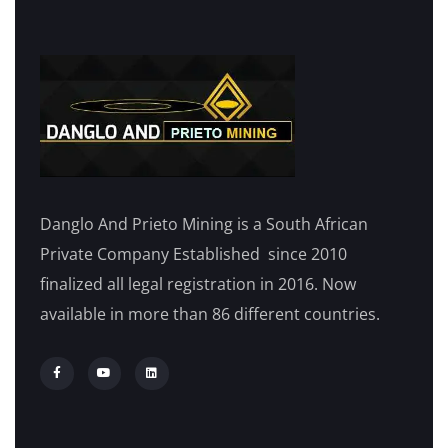
Danglo And Prieto Mining is a South African
Private Company Established since 2010
finalized all legal registration in 2016. Now
available in more than 86 different countries.