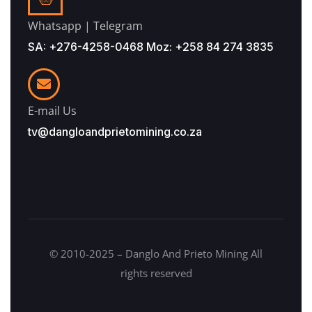
Whatsapp | Telegram
SA: +276-4258-0468 Moz: +258 84 274 3835
E-mail Us
tv@dangloandprietomining.co.za
© 2010-2025 – Danglo And Prieto Mining All
rights reserved