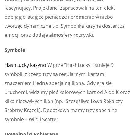
fascynujący. Projektanci zapracowali na ten efekt
odbijając latające pieniądze i promienie w niebo
tworząc dynamiczne tło. Symbolika kasyna dostarcza
emocji oraz dodaje atmosfery rozrywki.
Symbole
HashLucky kasyno
W grze "HashLucky" istnieje 9
symboli, z czego trzy są regularnymi kartami
znaczeniem i jedną specjalną ikoną. Gdy gra się
uruchomi, widzimy pięć kolorowych kart od A do K oraz
kilka niezwykłych ikon (np.: Szczęśliwe Lewa Ręka czy
Srebrny Krążek). Dodatkowo mamy trzy specjalne
symbole – Wild i Scatter.
Dowolności Pobierane