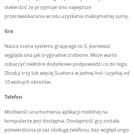
stwierdzić że przyjmuje ono najwyższe
przeciwwskazania w celu uzyskania maksymalnej sumy.
Gra
Nasza ocena systemu grającego to 5, ponieważ
wygląda ona jak oryginalnie zrobione. Może warto
zobaczyć niektóre dodatkowe podpowiedzi co do tego.
Zbuduj trzy lub więcej Scattera w jednej linii i uzyskaj od
10 wolnych obrotów.
Telefon
Możliwość uruchomienia aplikacji mobilnej na
komputerze jest dostępna. Dostępność gry została
potwierdzona przez obsługę telefonu, bez względ ongo