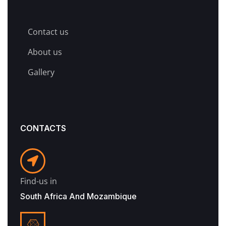
Contact us
About us
Gallery
CONTACTS
Find-us in
South Africa And Mozambique