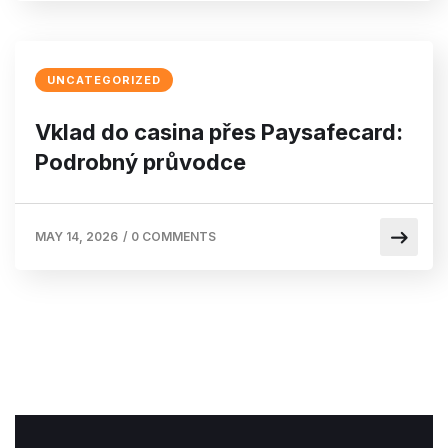
UNCATEGORIZED
Vklad do casina přes Paysafecard:
Podrobný průvodce
MAY 14, 2026
/
0 COMMENTS