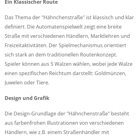
Ein Klassischer Route
Das Thema der "Hähnchenstraße" ist klassisch und klar
definiert. Die Automatenspielwelt zeigt eine breite
Straße mit verschiedenen Händlern, Marktlehren und
Freizeitaktivitäten. Der Spielmechanismus orientiert
sich stark an dem traditionellen Routenkonzept.
Spieler können aus 5 Walzen wählen, wobei jede Walze
einen spezifischen Reichtum darstellt: Goldmünzen,
Juwelen oder Tiere.
Design und Grafik
Die Design-Grundlage der "Hähnchenstraße" besteht
aus farbenfrohen Illustrationen von verschiedenen
Händlern, wie z.B. einem Straßenhändler mit