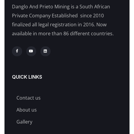
Danglo And Prieto Mining is a South African
Private Company Established since 2010
finalized all legal registration in 2016. Now
available in more than 86 different countries.
QUICK LINKS
Contact us
About us
Gallery