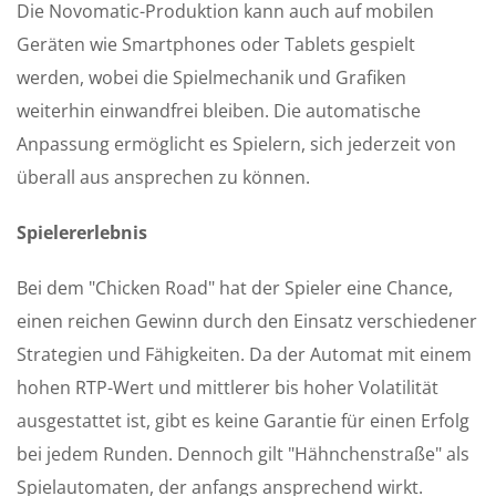
Die Novomatic-Produktion kann auch auf mobilen
Geräten wie Smartphones oder Tablets gespielt
werden, wobei die Spielmechanik und Grafiken
weiterhin einwandfrei bleiben. Die automatische
Anpassung ermöglicht es Spielern, sich jederzeit von
überall aus ansprechen zu können.
Spielererlebnis
Bei dem "Chicken Road" hat der Spieler eine Chance,
einen reichen Gewinn durch den Einsatz verschiedener
Strategien und Fähigkeiten. Da der Automat mit einem
hohen RTP-Wert und mittlerer bis hoher Volatilität
ausgestattet ist, gibt es keine Garantie für einen Erfolg
bei jedem Runden. Dennoch gilt "Hähnchenstraße" als
Spielautomaten, der anfangs ansprechend wirkt.