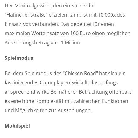
Der Maximalgewinn, den ein Spieler bei
"Hähnchenstraße" erzielen kann, ist mit 10.000x des
Einsatztyps verbunden. Das bedeutet für einen
maximalen Wetteinsatz von 100 Euro einen möglichen
Auszahlungsbetrag von 1 Million.
Spielmodus
Bei dem Spielmodus des "Chicken Road" hat sich ein
faszinierendes Gameplay entwickelt, das anfangs
ansprechend wirkt. Bei näherer Betrachtung offenbart
es eine hohe Komplexität mit zahlreichen Funktionen
und Möglichkeiten zur Auszahlungen.
Mobilspiel