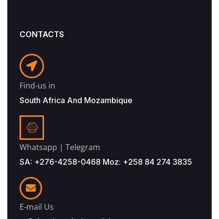
CONTACTS
Find-us in
South Africa And Mozambique
Whatsapp | Telegram
SA: +276-4258-0468 Moz: +258 84 274 3835
E-mail Us