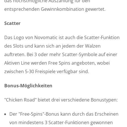
das höchstmögliche Auszahlung für den
entsprechenden Gewinnkombination gewertet.
Scatter
Das Logo von Novomatic ist auch die Scatter-Funktion
des Slots und kann sich an jedem der Walzen
auftreten. Bei 3 oder mehr Scatter-Symbole auf einer
Aktiven Line werden Free Spins angeboten, wobei
zwischen 5-30 Freispiele verfügbar sind.
Bonus-Möglichkeiten
"Chicken Road" bietet drei verschiedene Bonustypen:
Der "Free-Spins"-Bonus kann durch das Erscheinen
von mindestens 3 Scatter-Funktionen gewonnen