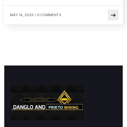
MAY 14, 2026
/
0 COMMENTS