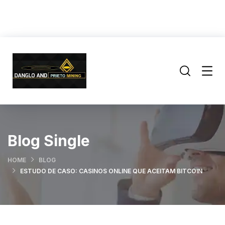
Blog Single
HOME
BLOG
ESTUDO DE CASO: CASINOS ONLINE QUE ACEITAM BITCOIN