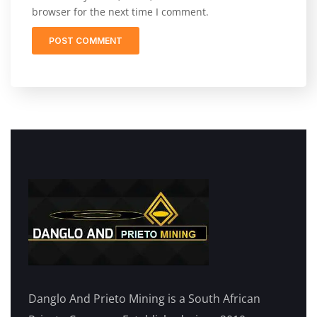
browser for the next time I comment.
Danglo And Prieto Mining is a South African