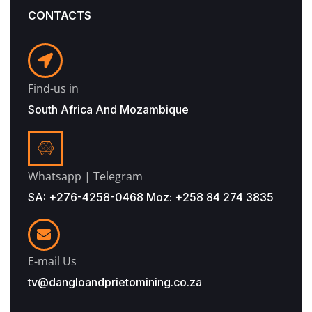
CONTACTS
Find-us in
South Africa And Mozambique
Whatsapp | Telegram
SA: +276-4258-0468 Moz: +258 84 274 3835
E-mail Us
tv@dangloandprietomining.co.za