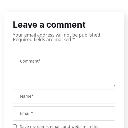
Leave a comment
Your email address will not be published.
Required fields are marked
*
Save my name, email, and website in this