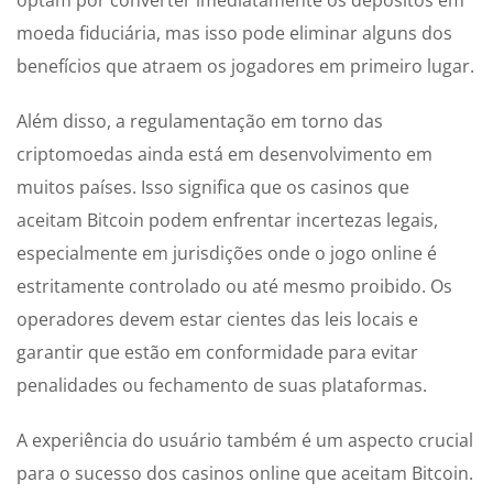
optam por converter imediatamente os depósitos em
moeda fiduciária, mas isso pode eliminar alguns dos
benefícios que atraem os jogadores em primeiro lugar.
Além disso, a regulamentação em torno das
criptomoedas ainda está em desenvolvimento em
muitos países. Isso significa que os casinos que
aceitam Bitcoin podem enfrentar incertezas legais,
especialmente em jurisdições onde o jogo online é
estritamente controlado ou até mesmo proibido. Os
operadores devem estar cientes das leis locais e
garantir que estão em conformidade para evitar
penalidades ou fechamento de suas plataformas.
A experiência do usuário também é um aspecto crucial
para o sucesso dos casinos online que aceitam Bitcoin.