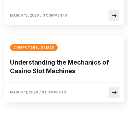
MARCH 12, 2026
/
0 COMMENTS
COMPUTERS, GAMES
Understanding the Mechanics of
Casino Slot Machines
MARCH 11, 2026
/
0 COMMENTS