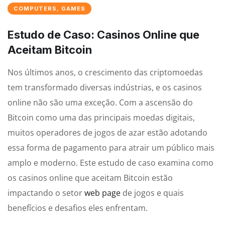
COMPUTERS, GAMES
Estudo de Caso: Casinos Online que
Aceitam Bitcoin
Nos últimos anos, o crescimento das criptomoedas
tem transformado diversas indústrias, e os casinos
online não são uma exceção. Com a ascensão do
Bitcoin como uma das principais moedas digitais,
muitos operadores de jogos de azar estão adotando
essa forma de pagamento para atrair um público mais
amplo e moderno. Este estudo de caso examina como
os casinos online que aceitam Bitcoin estão
impactando o setor
web page
de jogos e quais
benefícios e desafios eles enfrentam.