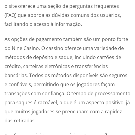
o site oferece uma seção de perguntas frequentes
(FAQ) que aborda as dúvidas comuns dos usuários,
facilitando o acesso à informação.
As opções de pagamento também são um ponto forte
do Nine Casino. O cassino oferece uma variedade de
métodos de depósito e saque, incluindo cartões de
crédito, carteiras eletrônicas e transferências
bancárias. Todos os métodos disponíveis são seguros
e confiáveis, permitindo que os jogadores façam
transações com confiança. O tempo de processamento
para saques é razoável, o que é um aspecto positivo, já
que muitos jogadores se preocupam com a rapidez
das retiradas.