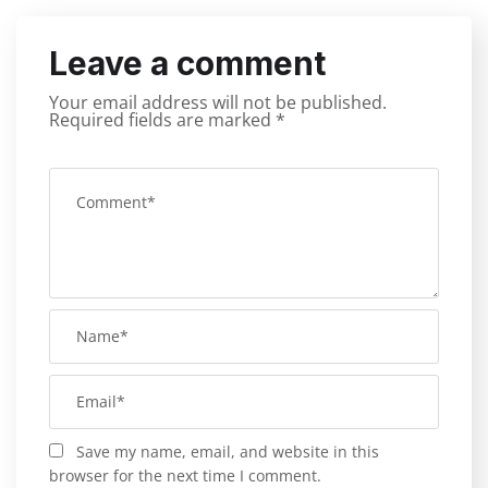
Leave a comment
Your email address will not be published.
Required fields are marked
*
Save my name, email, and website in this
browser for the next time I comment.