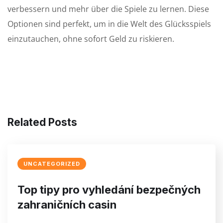
verbessern und mehr über die Spiele zu lernen. Diese
Optionen sind perfekt, um in die Welt des Glücksspiels
einzutauchen, ohne sofort Geld zu riskieren.
Related Posts
UNCATEGORIZED
Top tipy pro vyhledání bezpečných
zahraničních casin