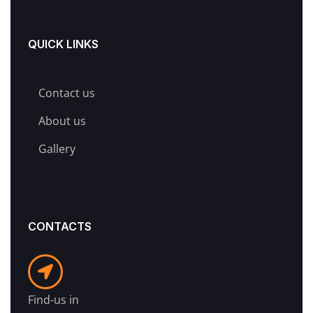
QUICK LINKS
Contact us
About us
Gallery
CONTACTS
Find-us in