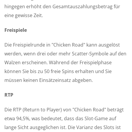
hingegen erhöht den Gesamtauszahlungsbetrag für
eine gewisse Zeit.
Freispiele
Die Freispielrunde in "Chicken Road" kann ausgelöst
werden, wenn drei oder mehr Scatter-Symbole auf den
Walzen erscheinen. Während der Freispielphase
können Sie bis zu 50 freie Spins erhalten und Sie
müssen keinen Einsätzeinsatz abgeben.
RTP
Die RTP (Return to Player) von "Chicken Road" beträgt
etwa 94,5%, was bedeutet, dass das Slot-Game auf
lange Sicht ausgeglichen ist. Die Varianz des Slots ist