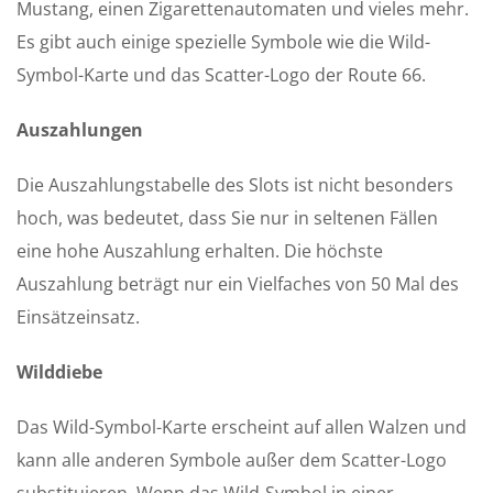
Mustang, einen Zigarettenautomaten und vieles mehr.
Es gibt auch einige spezielle Symbole wie die Wild-
Symbol-Karte und das Scatter-Logo der Route 66.
Auszahlungen
Die Auszahlungstabelle des Slots ist nicht besonders
hoch, was bedeutet, dass Sie nur in seltenen Fällen
eine hohe Auszahlung erhalten. Die höchste
Auszahlung beträgt nur ein Vielfaches von 50 Mal des
Einsätzeinsatz.
Wilddiebe
Das Wild-Symbol-Karte erscheint auf allen Walzen und
kann alle anderen Symbole außer dem Scatter-Logo