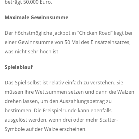
beträgt 50.000 Euro.
Maximale Gewinnsumme
Der höchstmögliche Jackpot in "Chicken Road" liegt bei
einer Gewinnsumme von 50 Mal des Einsätzeinsatzes,
was nicht sehr hoch ist.
Spielablauf
Das Spiel selbst ist relativ einfach zu verstehen. Sie
müssen Ihre Wettsummen setzen und dann die Walzen
drehen lassen, um den Auszahlungsbetrag zu
bestimmen. Die Freispielrunde kann ebenfalls
ausgelöst werden, wenn drei oder mehr Scatter-
Symbole auf der Walze erscheinen.