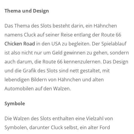
Thema und Design
Das Thema des Slots besteht darin, ein Hähnchen
namens Cluck auf seiner Reise entlang der Route 66
Chicken Road
in den USA zu begleiten. Der Spielablauf
ist also nicht nur um Geld gewinnen zu gehen, sondern
auch darum, die Route 66 kennenzulernen. Das Design
und die Grafik des Slots sind nett gestaltet, mit
lebendigen Bildern von Hähnchen und alten
Automobilen auf den Walzen.
Symbole
Die Walzen des Slots enthalten eine Vielzahl von
Symbolen, darunter Cluck selbst, ein alter Ford