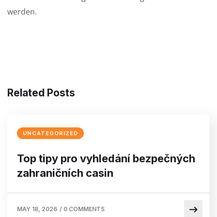
werden.
Related Posts
UNCATEGORIZED
Top tipy pro vyhledání bezpečných
zahraničních casin
MAY 18, 2026
/
0 COMMENTS