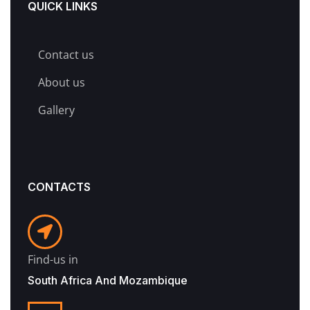
QUICK LINKS
Contact us
About us
Gallery
CONTACTS
Find-us in
South Africa And Mozambique