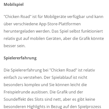
Mobilspiel
"Chicken Road" ist für Mobilgeräte verfügbar und kann
über verschiedene App-Store-Plattformen
heruntergeladen werden. Das Spiel selbst funktioniert
relativ gut auf mobilen Geräten, aber die Grafik könnte
besser sein.
Spielererfahrung
Die Spielererfahrung bei "Chicken Road" ist relativ
einfach zu verstehen. Der Spielablauf ist nicht
besonders komplex und Sie können leicht die
Freispielrunde auslösen. Die Grafik und der
Soundeffekt des Slots sind nett, aber es gibt keine
besonderen Highlights in Bezug auf den Spielprozess