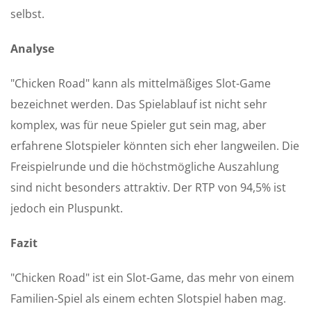
selbst.
Analyse
"Chicken Road" kann als mittelmäßiges Slot-Game
bezeichnet werden. Das Spielablauf ist nicht sehr
komplex, was für neue Spieler gut sein mag, aber
erfahrene Slotspieler könnten sich eher langweilen. Die
Freispielrunde und die höchstmögliche Auszahlung
sind nicht besonders attraktiv. Der RTP von 94,5% ist
jedoch ein Pluspunkt.
Fazit
"Chicken Road" ist ein Slot-Game, das mehr von einem
Familien-Spiel als einem echten Slotspiel haben mag.