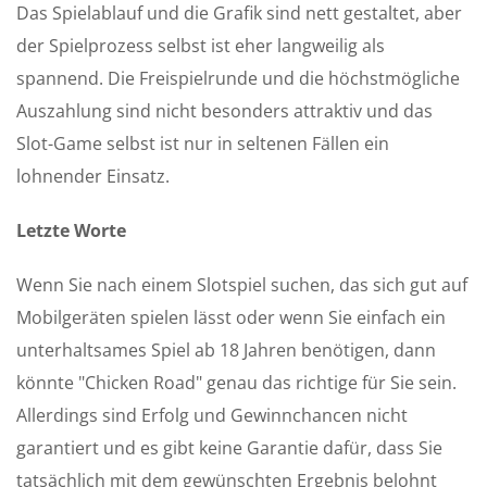
Das Spielablauf und die Grafik sind nett gestaltet, aber
der Spielprozess selbst ist eher langweilig als
spannend. Die Freispielrunde und die höchstmögliche
Auszahlung sind nicht besonders attraktiv und das
Slot-Game selbst ist nur in seltenen Fällen ein
lohnender Einsatz.
Letzte Worte
Wenn Sie nach einem Slotspiel suchen, das sich gut auf
Mobilgeräten spielen lässt oder wenn Sie einfach ein
unterhaltsames Spiel ab 18 Jahren benötigen, dann
könnte "Chicken Road" genau das richtige für Sie sein.
Allerdings sind Erfolg und Gewinnchancen nicht
garantiert und es gibt keine Garantie dafür, dass Sie
tatsächlich mit dem gewünschten Ergebnis belohnt