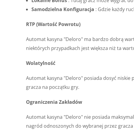
Lokalne Bonus
: Tutaj gracz może wygrać d
Samodzielna Konfiguracja
: Gdzie każdy ru
RTP (Wartość Powrotu)
Automat kasyna "Deloro" ma bardzo dobrą wart
niektórych przypadkach jest większa niż ta wart
Wolatylność
Automat kasyna "Deloro" posiada dosyć niskie p
gracza na początku gry.
Ograniczenia Zakładów
Automat kasyna "Deloro" nie posiada maksymaln
nagród odnoszonych do wybranej przez gracza 