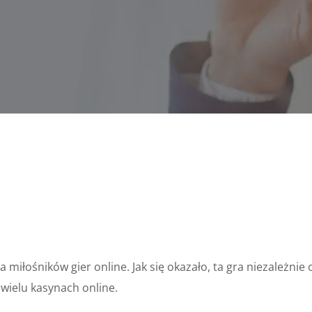
miłośników gier online. Jak się okazało, ta gra niezależnie
wielu kasynach online.