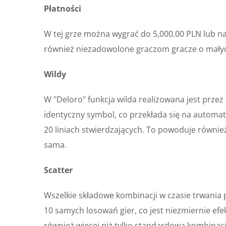
Płatności
W tej grze można wygrać do 5,000.00 PLN lub na
również niezadowolone graczom gracze o małyc
Wildy
W "Deloro" funkcja wilda realizowana jest przez
identyczny symbol, co przekłada się na autom
20 liniach stwierdzających. To powoduje równie
sama.
Scatter
Wszelkie składowe kombinacji w czasie trwania 
10 samych losowań gier, co jest niezmiernie e
również więcej niż tylko standardową kombinacj