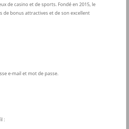
ux de casino et de sports. Fondé en 2015, le
es de bonus attractives et de son excellent
sse e-mail et mot de passe.
l :