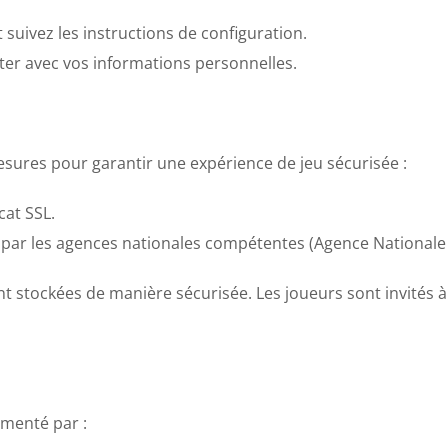
t suivez les instructions de configuration.
ter avec vos informations personnelles.
sures pour garantir une expérience de jeu sécurisée :
cat SSL.
é par les agences nationales compétentes (Agence Nationale 
t stockées de manière sécurisée. Les joueurs sont invités à 
ementé par :