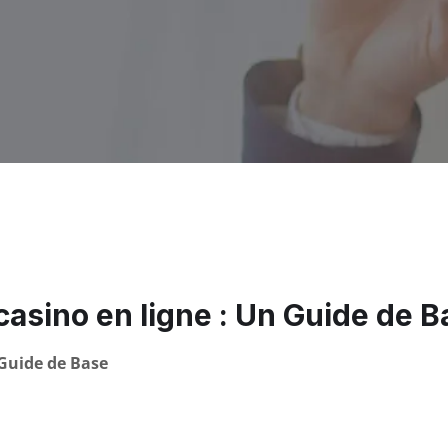
asino en ligne : Un Guide de B
 Guide de Base