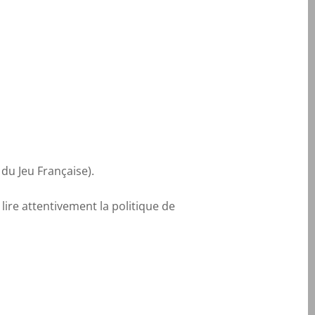
du Jeu Française).
lire attentivement la politique de