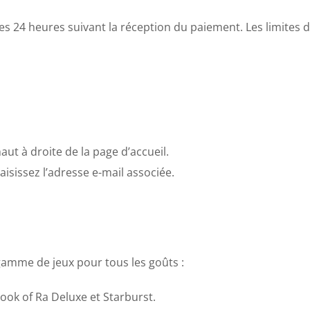
es 24 heures suivant la réception du paiement. Les limites d
aut à droite de la page d’accueil.
isissez l’adresse e-mail associée.
gamme de jeux pour tous les goûts :
Book of Ra Deluxe et Starburst.