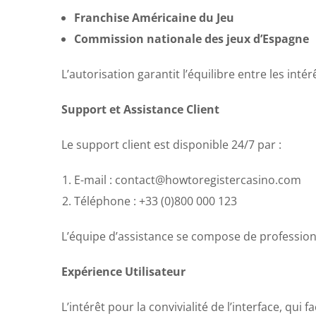
Franchise Américaine du Jeu
Commission nationale des jeux d’Espagne
L’autorisation garantit l’équilibre entre les inté
Support et Assistance Client
Le support client est disponible 24/7 par :
E-mail : contact@howtoregistercasino.com
Téléphone : +33 (0)800 000 123
L’équipe d’assistance se compose de profession
Expérience Utilisateur
L’intérêt pour la convivialité de l’interface, qui 