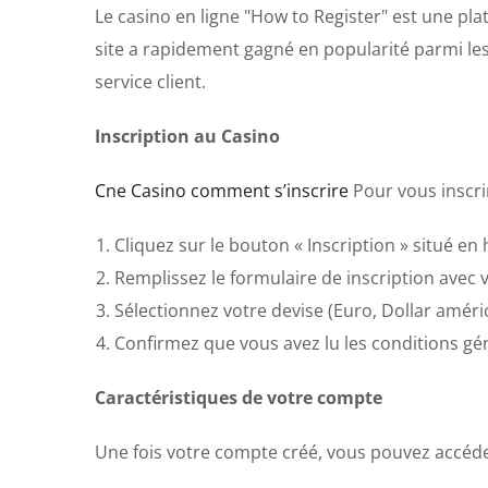
Le casino en ligne "How to Register" est une pl
site a rapidement gagné en popularité parmi les 
service client.
Inscription au Casino
Cne Casino comment s’inscrire
Pour vous inscrir
Cliquez sur le bouton « Inscription » situé en 
Remplissez le formulaire de inscription avec
Sélectionnez votre devise (Euro, Dollar améri
Confirmez que vous avez lu les conditions gé
Caractéristiques de votre compte
Une fois votre compte créé, vous pouvez accéder