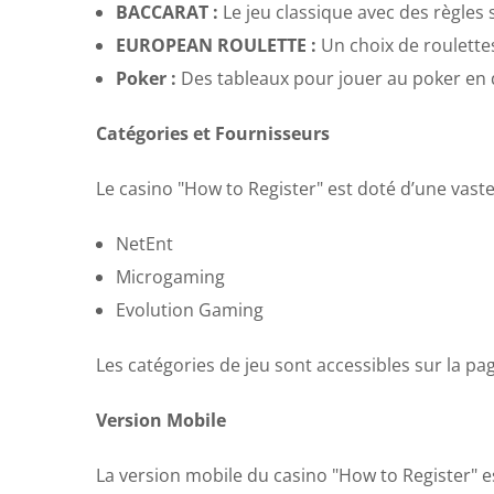
BACCARAT :
Le jeu classique avec des règles
EUROPEAN ROULETTE :
Un choix de roulette
Poker :
Des tableaux pour jouer au poker en d
Catégories et Fournisseurs
Le casino "How to Register" est doté d’une vast
NetEnt
Microgaming
Evolution Gaming
Les catégories de jeu sont accessibles sur la pa
Version Mobile
La version mobile du casino "How to Register" 