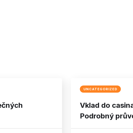
UNCATEGORIZED
pečných
Vklad do casin
Podrobný prův