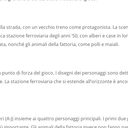
 sulla strada, con un vecchio treno come protagonista. La sce
 stazione ferroviaria degli anni ’50, con alberi e case in lo
a, nonché gli animali della fattoria, come polli e maiali.
 punto di forza del gioco. I disegni dei personaggi sono dett
. La stazione ferroviaria che si estende all’orizzonte è anco
ri (A-J) insieme ai quattro personaggi principali. I primi d
iù importante. Gli animali della fattoria invece non fanno par