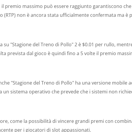
i il premio massimo può essere raggiunto garantiscono che 
dio (RTP) non è ancora stata ufficialmente confermata ma è 
su "Stagione del Treno di Pollo" 2 è $0.01 per rullo, ment
lta prevista dal gioco è quindi fino a 5 volte il premio mass
 anche "Stagione del Treno di Pollo" ha una versione mobile ac
da un sistema operativo che prevede che i sistemi non richi
avore, come la possibilità di vincere grandi premi con combin
ente per i giocatori di slot appassionati.