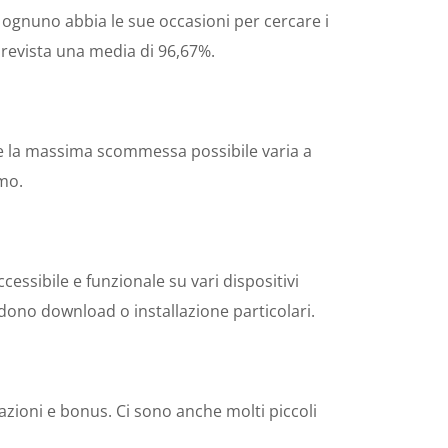
ognuno abbia le sue occasioni per cercare i
prevista una media di 96,67%.
re la massima scommessa possibile varia a
imo.
cessibile e funzionale su vari dispositivi
edono download o installazione particolari.
azioni e bonus. Ci sono anche molti piccoli