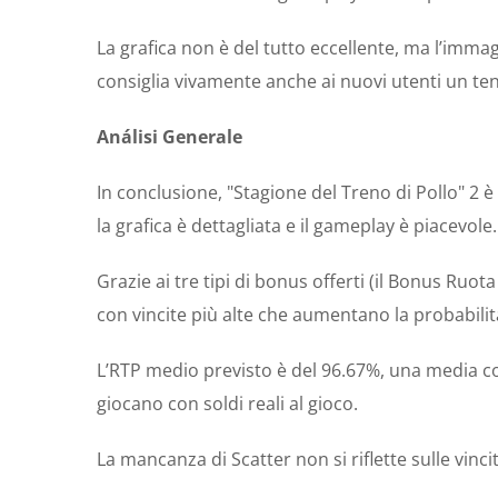
La grafica non è del tutto eccellente, ma l’imm
consiglia vivamente anche ai nuovi utenti un te
Análisi Generale
In conclusione, "Stagione del Treno di Pollo" 2 è
la grafica è dettagliata e il gameplay è piacevole.
Grazie ai tre tipi di bonus offerti (il Bonus Ruot
con vincite più alte che aumentano la probabilit
L’RTP medio previsto è del 96.67%, una media co
giocano con soldi reali al gioco.
La mancanza di Scatter non si riflette sulle vinc