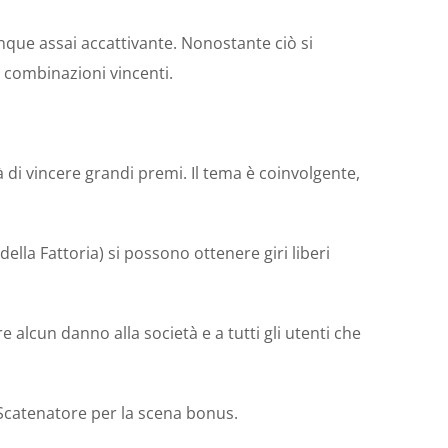
nque assai accattivante. Nonostante ciò si
 combinazioni vincenti.
à di vincere grandi premi. Il tema è coinvolgente,
della Fattoria) si possono ottenere giri liberi
lcun danno alla società e a tutti gli utenti che
a Scatenatore per la scena bonus.