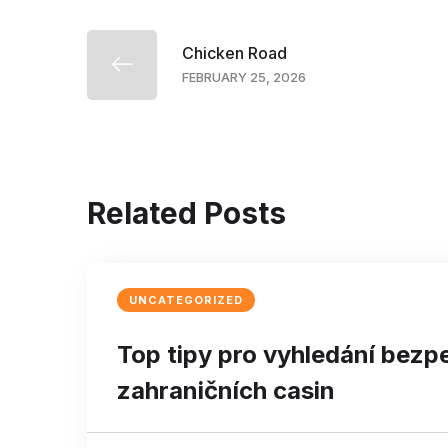
Chicken Road
FEBRUARY 25, 2026
Related Posts
UNCATEGORIZED
Top tipy pro vyhledání bez
zahraničních casin