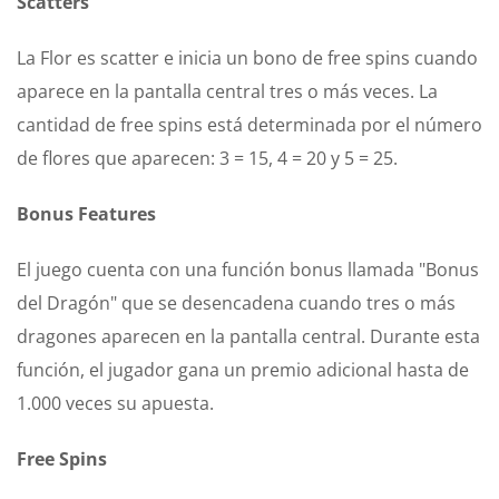
Scatters
La Flor es scatter e inicia un bono de free spins cuando
aparece en la pantalla central tres o más veces. La
cantidad de free spins está determinada por el número
de flores que aparecen: 3 = 15, 4 = 20 y 5 = 25.
Bonus Features
El juego cuenta con una función bonus llamada "Bonus
del Dragón" que se desencadena cuando tres o más
dragones aparecen en la pantalla central. Durante esta
función, el jugador gana un premio adicional hasta de
1.000 veces su apuesta.
Free Spins