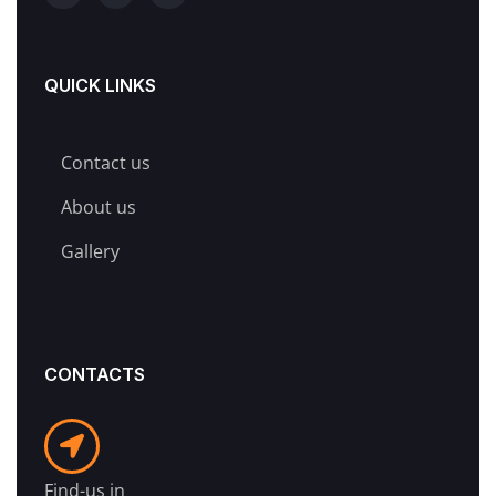
QUICK LINKS
Contact us
About us
Gallery
CONTACTS
Find-us in