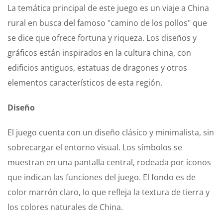
La temática principal de este juego es un viaje a China
rural en busca del famoso "camino de los pollos" que
se dice que ofrece fortuna y riqueza. Los diseños y
gráficos están inspirados en la cultura china, con
edificios antiguos, estatuas de dragones y otros
elementos característicos de esta región.
Diseño
El juego cuenta con un diseño clásico y minimalista, sin
sobrecargar el entorno visual. Los símbolos se
muestran en una pantalla central, rodeada por iconos
que indican las funciones del juego. El fondo es de
color marrón claro, lo que refleja la textura de tierra y
los colores naturales de China.