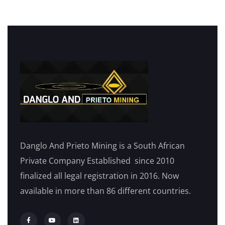
Danglo And Prieto Mining is a South African
Private Company Established since 2010
finalized all legal registration in 2016. Now
available in more than 86 different countries.