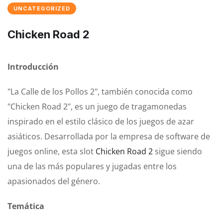
UNCATEGORIZED
Chicken Road 2
Introducción
"La Calle de los Pollos 2", también conocida como
"Chicken Road 2", es un juego de tragamonedas
inspirado en el estilo clásico de los juegos de azar
asiáticos. Desarrollada por la empresa de software de
juegos online, esta slot
Chicken Road 2
sigue siendo
una de las más populares y jugadas entre los
apasionados del género.
Temática