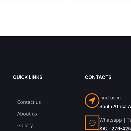
QUICK LINKS
CONTACTS
Find-us in
Contact us
South Africa
About us
Whatsapp | T
Gallery
SA: +276-425