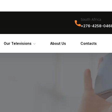
South Africa
+276-4258-046
Our Televisions
About Us
Contacts