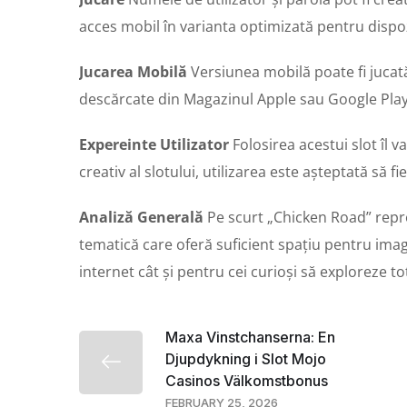
acces mobil în varianta optimizată pentru dispo
Jucarea Mobilă
Versiunea mobilă poate fi jucată 
descărcate din Magazinul Apple sau Google Play
Expereinte Utilizator
Folosirea acestui slot îl 
creativ al slotului, utilizarea este așteptată să fi
Analiză Generală
Pe scurt „Chicken Road” repre
tematică care oferă suficient spațiu pentru ima
internet cât și pentru cei curioși să exploreze to
Maxa Vinstchanserna: En
Djupdykning i Slot Mojo
Casinos Välkomstbonus
FEBRUARY 25, 2026