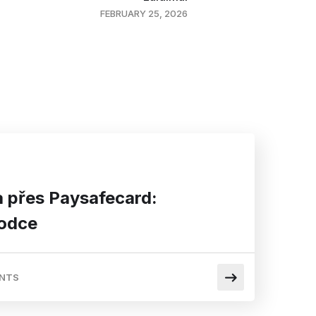
FEBRUARY 25, 2026
a přes Paysafecard:
odce
NTS