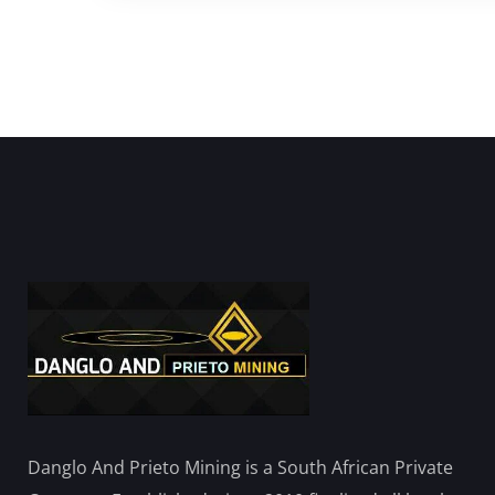
Danglo And Prieto Mining is a South African Private