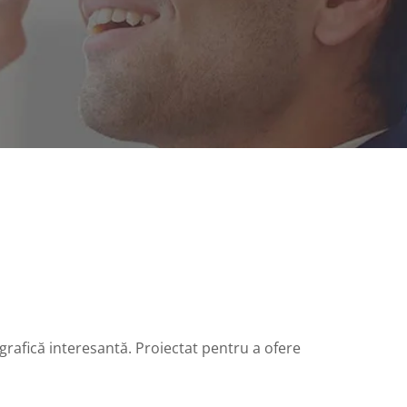
grafică interesantă. Proiectat pentru a ofere