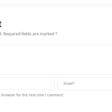
t
d.
Required fields are marked
*
s browser for the next time I comment.