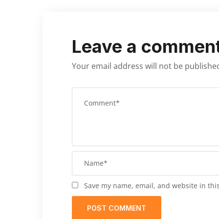
Leave a commen
Your email address will not be publishe
Save my name, email, and website in thi