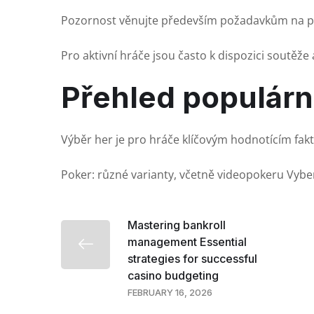
Pozornost věnujte především požadavkům na p
Pro aktivní hráče jsou často k dispozici soutěže
Přehled populárn
Výběr her je pro hráče klíčovým hodnotícím fak
Poker: různé varianty, včetně videopokeru Vybert
Mastering bankroll
management Essential
strategies for successful
casino budgeting
FEBRUARY 16, 2026