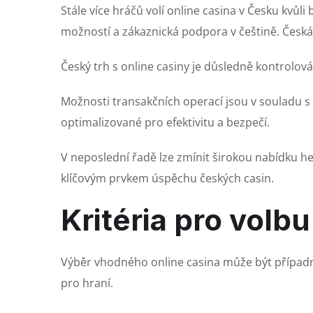
Stále více hráčů volí online casina v Česku kvůl
možností a zákaznická podpora v češtině. Česká
Český trh s online casiny je důsledně kontrolo
Možnosti transakčních operací jsou v souladu s
optimalizované pro efektivitu a bezpečí.
V neposlední řadě lze zmínit širokou nabídku he
klíčovým prvkem úspěchu českých casin.
Kritéria pro volb
Výběr vhodného online casina může být případně 
pro hraní.