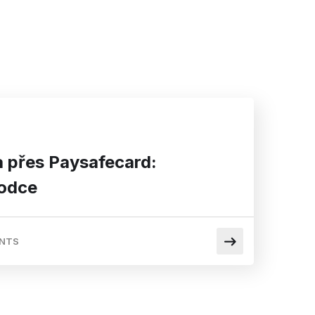
a přes Paysafecard:
odce
NTS