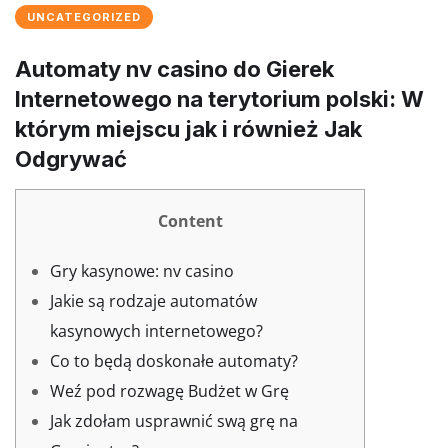
UNCATEGORIZED
Automaty nv casino do Gierek
Internetowego na terytorium polski: W
którym miejscu jak i również Jak
Odgrywać
Content
Gry kasynowe: nv casino
Jakie są rodzaje automatów
kasynowych internetowego?
Co to będą doskonałe automaty?
Weź pod rozwagę Budżet w Grę
Jak zdołam usprawnić swą grę na