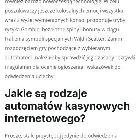
również bardzo nowoczesną technologię. W celu
poszukiwaczy jeszcze kolosalnych emocji wszystka
wraz z wyżej wymienionych konsol proponuje tryby
ryzyka Gamble, bezpłatne spiny i bonusy w ciągu
trafienia symboli specjalnych Wild i Scatter. Zanim
rozpoczęciem gry pochodzące z wybieranym
automatem, należałoby sprawdzić jego zasady rozrywki
i regulamin dla ocenie ogłoszenia i wskazówek do
odwiedzenia uciechy.
Jakie są rodzaje
automatów kasynowych
internetowego?
Proszę, stale przystępuj jedynie do odwiedzenia