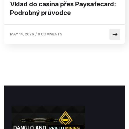
Vklad do casina přes Paysafecard:
Podrobný průvodce
MAY 14, 2026
/
0 COMMENTS