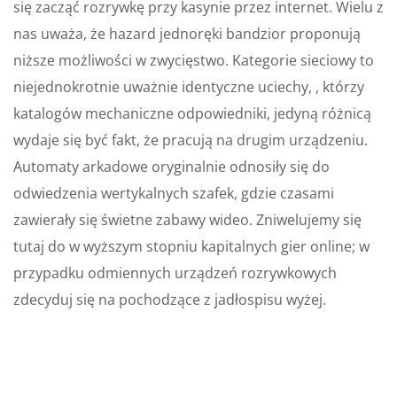
się zacząć rozrywkę przy kasynie przez internet. Wielu z
nas uważa, że hazard jednoręki bandzior proponują
niższe możliwości w zwycięstwo. Kategorie sieciowy to
niejednokrotnie uważnie identyczne uciechy, , którzy
katalogów mechaniczne odpowiedniki, jedyną różnicą
wydaje się być fakt, że pracują na drugim urządzeniu.
Automaty arkadowe oryginalnie odnosiły się do
odwiedzenia wertykalnych szafek, gdzie czasami
zawierały się świetne zabawy wideo. Zniwelujemy się
tutaj do w wyższym stopniu kapitalnych gier online; w
przypadku odmiennych urządzeń rozrywkowych
zdecyduj się na pochodzące z jadłospisu wyżej.