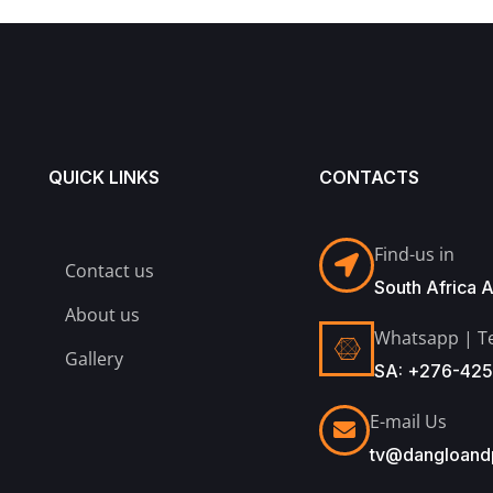
QUICK LINKS
CONTACTS
Find-us in
Contact us
South Africa
About us
Whatsapp | T
Gallery
SA: +276-425
E-mail Us
tv@dangloandp