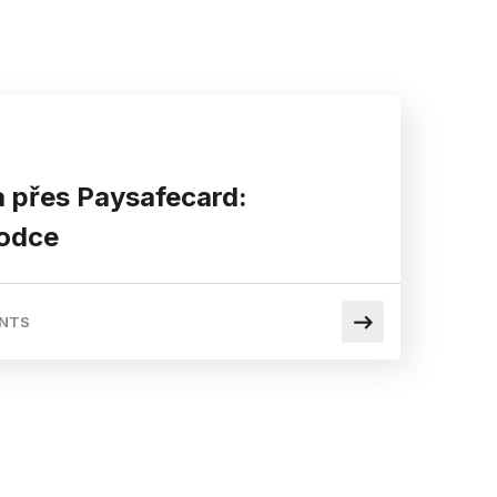
a přes Paysafecard:
odce
NTS