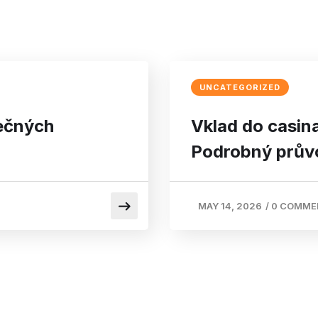
UNCATEGORIZED
pečných
Vklad do casin
Podrobný prův
MAY 14, 2026
/
0 COMME