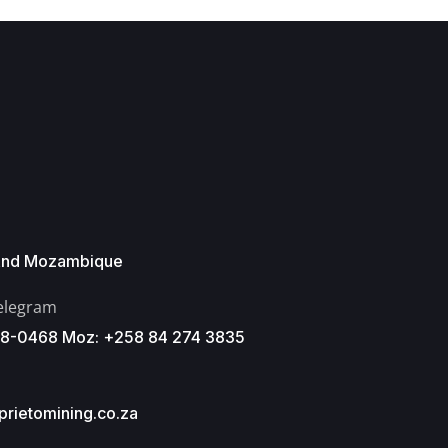
 And Mozambique
elegram
8-0468 Moz: +258 84 274 3835
rietomining.co.za