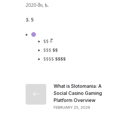
2020-ში, ᲇ.
3. 5
$$
᳹
$$$
$$
$$$$
$$$$
What is Slotomania: A
Social Casino Gaming
Platform Overview
FEBRUARY 25, 2026